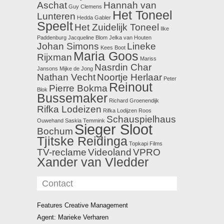
Aschat
Hannah van
Guy Clemens
Het Toneel
Lunteren
Hedda Gabler
Speelt
Het Zuidelijk Toneel
Ilke
Paddenburg
Jacqueline Blom
Jelka van Houten
Johan Simons
Lineke
Kees Boot
Maria Goos
Rijxman
Mariss
Nasrdin Char
Jansons
Mijke de Jong
Nathan Vecht
Noortje Herlaar
Peter
Reinout
Pierre Bokma
Blok
Bussemaker
Richard Groenendijk
Rifka Lodeizen
Rifka Lodijzen
Roos
Schauspielhaus
Ouwehand
Saskia Temmink
Sieger Sloot
Bochum
Tjitske Reidinga
Topkapi Films
TV-reclame
Videoland
VPRO
Xander van Vledder
Contact
Features Creative Management
Agent: Marieke Verharen