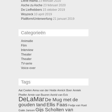
Lieve mama
23 februari 2020
Asche zu Asche
23 februari 2020
De Liefhebbers
15 oktober 2019
Woyzeck
10 april 2019
Plattform/Unterwerfung
21 januari 2019
Categorieën
Animatie
Film
Interview
Theater
Theater
TV-serie
Voice-over
Tags
Aat Ceelen
Anna van der Heide
Annick Boer
Anniek
Pheifer
Armin van Buuren
Astrid van Eck
DeLaMar
De Mug met de
gouden tand
Ellis Faas
Fedja van Huet
Gijs Scholten van
Gaite Jansen