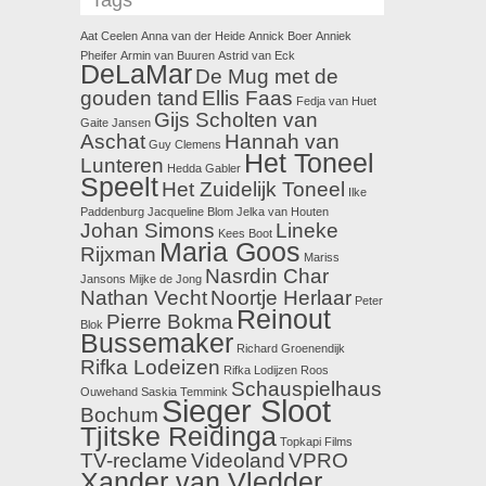
Tags
Aat Ceelen
Anna van der Heide
Annick Boer
Anniek
Pheifer
Armin van Buuren
Astrid van Eck
DeLaMar
De Mug met de
gouden tand
Ellis Faas
Fedja van Huet
Gijs Scholten van
Gaite Jansen
Aschat
Hannah van
Guy Clemens
Het Toneel
Lunteren
Hedda Gabler
Speelt
Het Zuidelijk Toneel
Ilke
Paddenburg
Jacqueline Blom
Jelka van Houten
Johan Simons
Lineke
Kees Boot
Maria Goos
Rijxman
Mariss
Nasrdin Char
Jansons
Mijke de Jong
Nathan Vecht
Noortje Herlaar
Peter
Reinout
Pierre Bokma
Blok
Bussemaker
Richard Groenendijk
Rifka Lodeizen
Rifka Lodijzen
Roos
Schauspielhaus
Ouwehand
Saskia Temmink
Sieger Sloot
Bochum
Tjitske Reidinga
Topkapi Films
TV-reclame
Videoland
VPRO
Xander van Vledder