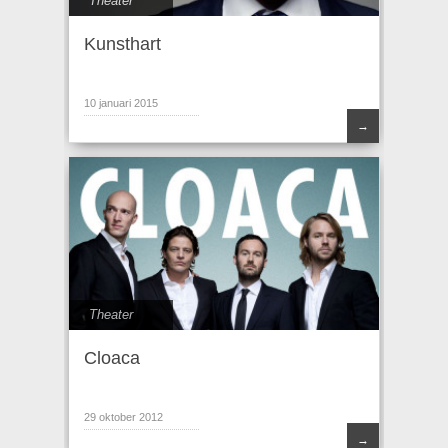
Theater
Kunsthart
10 januari 2015
→
Theater
Cloaca
29 oktober 2012
→