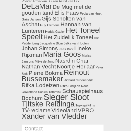
Pheifer
Armin van Buuren
Astrid van Eck
DeLaMar
De Mug met de
gouden tand
Ellis Faas
Fedja van Huet
Gijs Scholten van
Gaite Jansen
Aschat
Hannah van
Guy Clemens
Het Toneel
Lunteren
Hedda Gabler
Speelt
Het Zuidelijk Toneel
Ilke
Paddenburg
Jacqueline Blom
Jelka van Houten
Johan Simons
Lineke
Kees Boot
Maria Goos
Rijxman
Mariss
Nasrdin Char
Jansons
Mijke de Jong
Nathan Vecht
Noortje Herlaar
Peter
Reinout
Pierre Bokma
Blok
Bussemaker
Richard Groenendijk
Rifka Lodeizen
Rifka Lodijzen
Roos
Schauspielhaus
Ouwehand
Saskia Temmink
Sieger Sloot
Bochum
Tjitske Reidinga
Topkapi Films
TV-reclame
Videoland
VPRO
Xander van Vledder
Contact