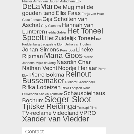
Pheifer
Armin van Buuren
Astrid van Eck
DeLaMar
De Mug met de
gouden tand
Ellis Faas
Fedja van Huet
Gijs Scholten van
Gaite Jansen
Aschat
Hannah van
Guy Clemens
Het Toneel
Lunteren
Hedda Gabler
Speelt
Het Zuidelijk Toneel
Ilke
Paddenburg
Jacqueline Blom
Jelka van Houten
Johan Simons
Lineke
Kees Boot
Maria Goos
Rijxman
Mariss
Nasrdin Char
Jansons
Mijke de Jong
Nathan Vecht
Noortje Herlaar
Peter
Reinout
Pierre Bokma
Blok
Bussemaker
Richard Groenendijk
Rifka Lodeizen
Rifka Lodijzen
Roos
Schauspielhaus
Ouwehand
Saskia Temmink
Sieger Sloot
Bochum
Tjitske Reidinga
Topkapi Films
TV-reclame
Videoland
VPRO
Xander van Vledder
Contact