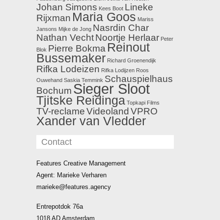
Johan Simons
Lineke
Kees Boot
Maria Goos
Rijxman
Mariss
Nasrdin Char
Jansons
Mijke de Jong
Nathan Vecht
Noortje Herlaar
Peter
Reinout
Pierre Bokma
Blok
Bussemaker
Richard Groenendijk
Rifka Lodeizen
Rifka Lodijzen
Roos
Schauspielhaus
Ouwehand
Saskia Temmink
Sieger Sloot
Bochum
Tjitske Reidinga
Topkapi Films
TV-reclame
Videoland
VPRO
Xander van Vledder
Contact
Features Creative Management
Agent: Marieke Verharen
marieke@features.agency
Entrepotdok 76a
1018 AD Amsterdam