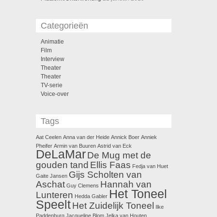
Categorieën
Animatie
Film
Interview
Theater
Theater
TV-serie
Voice-over
Tags
Aat Ceelen
Anna van der Heide
Annick Boer
Anniek
Pheifer
Armin van Buuren
Astrid van Eck
DeLaMar
De Mug met de
gouden tand
Ellis Faas
Fedja van Huet
Gijs Scholten van
Gaite Jansen
Aschat
Hannah van
Guy Clemens
Het Toneel
Lunteren
Hedda Gabler
Speelt
Het Zuidelijk Toneel
Ilke
Paddenburg
Jacqueline Blom
Jelka van Houten