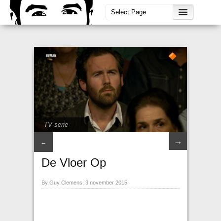
TV-serie
→
←
De Vloer Op
By Guy Clemens, 3 november 2015